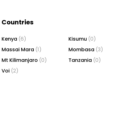
Countries
Kenya
(6)
Kisumu
(0)
Massai Mara
(1)
Mombasa
(3)
Mt Kilimanjaro
(0)
Tanzania
(0)
Voi
(2)