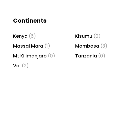
Continents
Kenya
(6)
Kisumu
(0)
Massai Mara
(1)
Mombasa
(3)
Mt Kilimanjaro
(0)
Tanzania
(0)
Voi
(2)