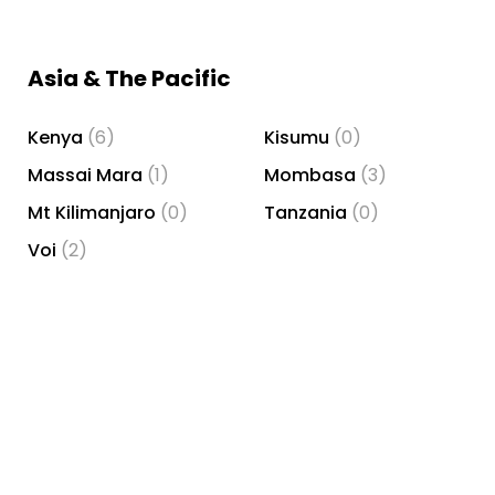
Asia & The Pacific
Kenya
(6)
Kisumu
(0)
Massai Mara
(1)
Mombasa
(3)
Mt Kilimanjaro
(0)
Tanzania
(0)
Voi
(2)