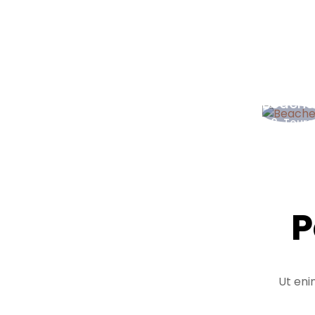
Beache
3 Tours
P
Ut eni